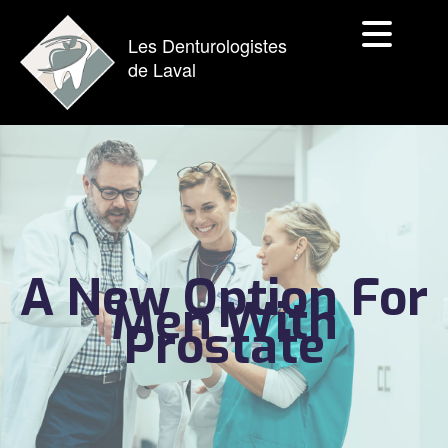
Les Denturologistes
de Laval
A New Option For
Men With
Prostate